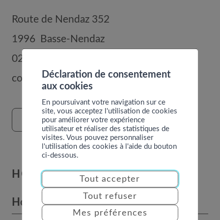
Route de Nendaz 352
1996
Basse-Nendaz
027 289 56 00
Déclaration de consentement
commune@nendaz.org
aux cookies
En poursuivant votre navigation sur ce
site, vous acceptez l'utilisation de cookies
pour améliorer votre expérience
FORMULAIRE DE CONTACT
utilisateur et réaliser des statistiques de
visites. Vous pouvez personnaliser
l'utilisation des cookies à l'aide du bouton
ci-dessous.
HORAIRES
Tout accepter
Tout refuser
Horaires des bureaux
Mes préférences