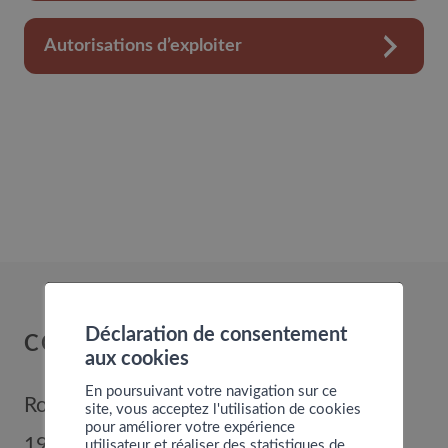
Autorisations d’exploiter
Déclaration de consentement
COMMUNE DE NENDAZ
aux cookies
En poursuivant votre navigation sur ce
Route de Nendaz 352
site, vous acceptez l'utilisation de cookies
pour améliorer votre expérience
1996
Basse-Nendaz
utilisateur et réaliser des statistiques de