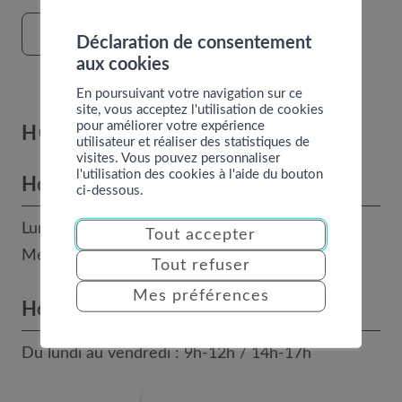
FORMULAIRE DE CONTACT
Déclaration de consentement
aux cookies
En poursuivant votre navigation sur ce
site, vous acceptez l'utilisation de cookies
pour améliorer votre expérience
HORAIRES
utilisateur et réaliser des statistiques de
visites. Vous pouvez personnaliser
l'utilisation des cookies à l'aide du bouton
Horaires des bureaux
ci-dessous.
Lundi, mardi, jeudi et vendredi : 8h - 12h
Tout accepter
Mercredi : 14h - 17h
Tout refuser
Mes préférences
Horaires téléphoniques
Du lundi au vendredi : 9h-12h / 14h-17h