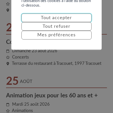
l'utilisation des cookies à l'aide du bouton
Spectacles
ci-dessous.
Chemin du Peutâ
1997
Haute-Nendaz
Tout accepter
23
Tout refuser
AOÛT
Mes préférences
Concert en altitude
Dimanche 23 août 2026
Concerts
Terrasse du restaurant à Tracouet
1997
Tracouet
25
AOÛT
Animation jeux pour les 60 ans et +
Mardi 25 août 2026
Animations