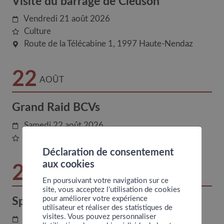
Visite du barrage de Cleuson
Vendredi 21 août 2026
Culture
Route de la Télécabine 1
1997
Haute-Nendaz
22
AOÛT
Grand Raid BCVs
Samedi 22 août 2026
Sports
Déclaration de consentement
aux cookies
23
AOÛT
En poursuivant votre navigation sur ce
site, vous acceptez l'utilisation de cookies
pour améliorer votre expérience
Spectacle « Les Figurants »
utilisateur et réaliser des statistiques de
visites. Vous pouvez personnaliser
Dimanche 23 août 2026