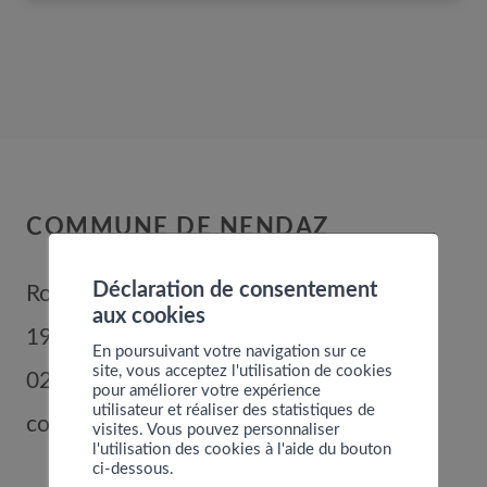
COMMUNE DE NENDAZ
Déclaration de consentement
Route de Nendaz 352
aux cookies
1996
Basse-Nendaz
En poursuivant votre navigation sur ce
site, vous acceptez l'utilisation de cookies
027 289 56 00
pour améliorer votre expérience
utilisateur et réaliser des statistiques de
commune@nendaz.org
visites. Vous pouvez personnaliser
l'utilisation des cookies à l'aide du bouton
ci-dessous.