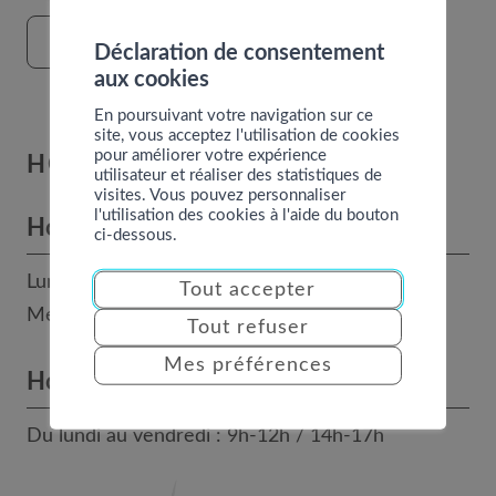
FORMULAIRE DE CONTACT
Déclaration de consentement
aux cookies
En poursuivant votre navigation sur ce
site, vous acceptez l'utilisation de cookies
pour améliorer votre expérience
HORAIRES
utilisateur et réaliser des statistiques de
visites. Vous pouvez personnaliser
l'utilisation des cookies à l'aide du bouton
Horaires des bureaux
ci-dessous.
Lundi, mardi, jeudi et vendredi : 8h - 12h
Tout accepter
Mercredi : 14h - 17h
Tout refuser
Mes préférences
Horaires téléphoniques
Du lundi au vendredi : 9h-12h / 14h-17h