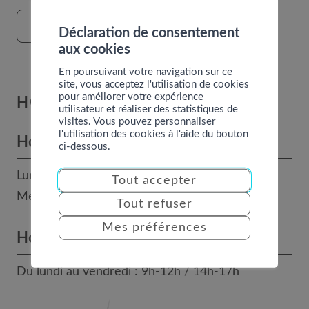
FORMULAIRE DE CONTACT
Déclaration de consentement
aux cookies
En poursuivant votre navigation sur ce
site, vous acceptez l'utilisation de cookies
pour améliorer votre expérience
HORAIRES
utilisateur et réaliser des statistiques de
visites. Vous pouvez personnaliser
l'utilisation des cookies à l'aide du bouton
Horaires des bureaux
ci-dessous.
Lundi, mardi, jeudi et vendredi : 8h - 12h
Tout accepter
Mercredi : 14h - 17h
Tout refuser
Mes préférences
Horaires téléphoniques
Du lundi au vendredi : 9h-12h / 14h-17h