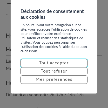
FORMULAIRE DE CONTACT
Déclaration de consentement
aux cookies
En poursuivant votre navigation sur ce
site, vous acceptez l'utilisation de cookies
pour améliorer votre expérience
HORAIRES
utilisateur et réaliser des statistiques de
visites. Vous pouvez personnaliser
l'utilisation des cookies à l'aide du bouton
Horaires des bureaux
ci-dessous.
Lundi, mardi, jeudi et vendredi : 8h - 12h
Tout accepter
Mercredi : 14h - 17h
Tout refuser
Mes préférences
Horaires téléphoniques
Du lundi au vendredi : 9h-12h / 14h-17h