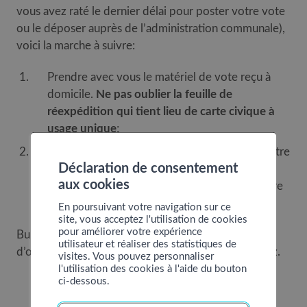
vous avez raté le dernier délai pour poster votre vote
ou le déposer auprès de l’administration communale),
voici la marche à suivre:
Prendre avec vous le matériel de vote reçu à
domicile.
Ne pas oublier la feuille de
réexpédition qui tient lieu de carte civique à
usage unique
;
Vous présenter au bureau de vote, remplir votre
Déclaration de consentement
bulletin de vote dans les isoloirs et le glisser
aux cookies
dans l’enveloppe de vote, puis introduire votre
enveloppe de vote dans l’urne.
En poursuivant votre navigation sur ce
site, vous acceptez l'utilisation de cookies
pour améliorer votre expérience
Bureau de vote: salle de gymnastique du cycle
utilisateur et réaliser des statistiques de
d’orientation, route de Nendaz 361 à Basse-Nendaz.
visites. Vous pouvez personnaliser
l'utilisation des cookies à l'aide du bouton
ci-dessous.