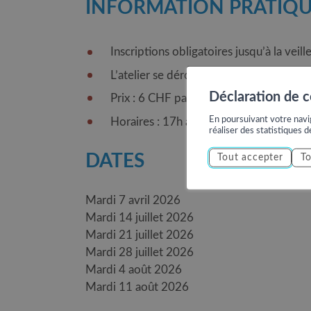
INFORMATION PRATIQU
Inscriptions obligatoires jusqu’à la ve
L’atelier se déroule seulement en frança
Déclaration de 
Prix : 6 CHF par enfant
En poursuivant votre navig
Horaires : 17h à 18h30
réaliser des statistiques d
DATES
Tout accepter
To
Mardi 7 avril 2026
Mardi 14 juillet 2026
Mardi 21 juillet 2026
Mardi 28 juillet 2026
Mardi 4 août 2026
Mardi 11 août 2026