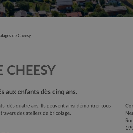
colages de Cheesy
E CHEESY
és aux enfants dès cinq ans.
ts, dès quatre ans. Ils peuvent ainsi démontrer tous
Con
 travers des ateliers de bricolage.
Nen
Rou
19