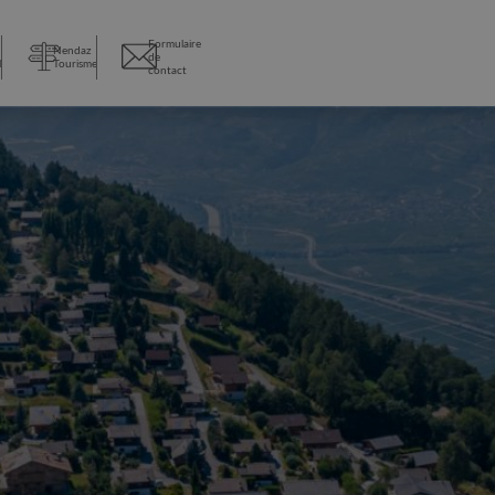
Formulaire
Nendaz
de
l
Tourisme
contact