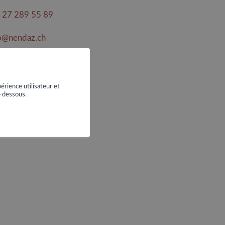
 27 289 55 89
o@nendaz.ch
VOIR LE SITE
érience utilisateur et
i-dessous.