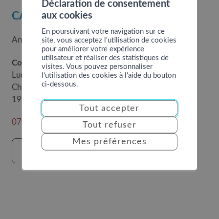
Déclaration de consentement
CATÉGORIE
aux cookies
En poursuivant votre navigation sur ce
Animations
site, vous acceptez l'utilisation de cookies
pour améliorer votre expérience
utilisateur et réaliser des statistiques de
Contact
visites. Vous pouvez personnaliser
Lud'Oasis
l'utilisation des cookies à l'aide du bouton
ci-dessous.
Chemin de l'école 12
1996
Basse-Nendaz
Tout accepter
079 729 91 47
Tout refuser
Mes préférences
VOIR LE SITE