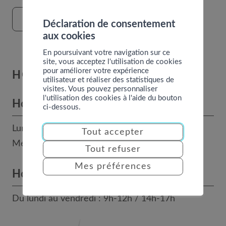
FORMULAIRE DE CONTACT
Déclaration de consentement
aux cookies
En poursuivant votre navigation sur ce
site, vous acceptez l'utilisation de cookies
pour améliorer votre expérience
HORAIRES
utilisateur et réaliser des statistiques de
visites. Vous pouvez personnaliser
l'utilisation des cookies à l'aide du bouton
Horaires des bureaux
ci-dessous.
Lundi, mardi, jeudi et vendredi : 8h - 12h
Tout accepter
Mercredi : 14h - 17h
Tout refuser
Mes préférences
Horaires téléphoniques
Du lundi au vendredi : 9h-12h / 14h-17h