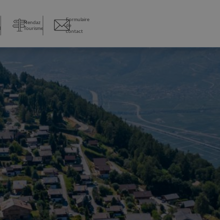
Formulaire
Nendaz
de
l
Tourisme
contact