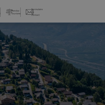
Formulaire
Nendaz
de
l
Tourisme
contact