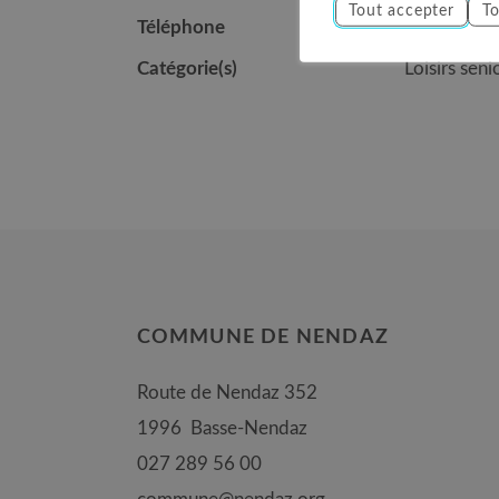
Tout accepter
To
Téléphone
079 321 5
Catégorie(s)
Loisirs seni
COMMUNE DE NENDAZ
Route de Nendaz 352
1996
Basse-Nendaz
027 289 56 00