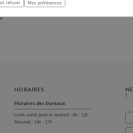
ut refuser
Mes préférences
7 15
or
HORAIRES
NE
!
Horaires des bureaux
Lundi, mardi, jeudi et vendredi : 8h - 12h
Mercredi : 14h - 17h