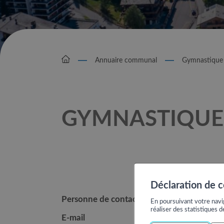
Annuaire communal
Gymnastique 
GYMNASTIQUE 
Déclaration de 
Personne de contact
Yvonne Fou
En poursuivant votre navig
réaliser des statistiques d
E-mail
fournieryv