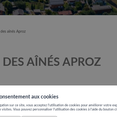
des aînés Aproz
DES AÎNÉS APROZ
consentement aux cookies
rnier
ation sur ce site, vous acceptez l'utilisation de cookies pour améliorer votre exp
e visites. Vous pouvez personnaliser l'utilisation des cookies à l'aide du bouton c
onne@netplus.ch