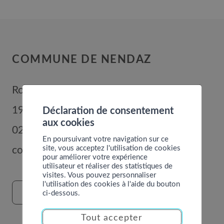
COMMUNE DE NENDAZ
Route de Nendaz 352
1996
Basse-Nendaz
Déclaration de consentement
aux cookies
027 289 56 00
En poursuivant votre navigation sur ce
site, vous acceptez l'utilisation de cookies
commune@nendaz.org
pour améliorer votre expérience
utilisateur et réaliser des statistiques de
visites. Vous pouvez personnaliser
l'utilisation des cookies à l'aide du bouton
FORMULAIRE DE CONTACT
ci-dessous.
Tout accepter