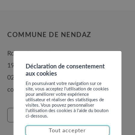
COMMUNE DE NENDAZ
Route de Nendaz 352
1996
Basse-Nendaz
Déclaration de consentement
aux cookies
027 289 56 00
En poursuivant votre navigation sur ce
site, vous acceptez l'utilisation de cookies
commune@nendaz.org
pour améliorer votre expérience
utilisateur et réaliser des statistiques de
visites. Vous pouvez personnaliser
l'utilisation des cookies à l'aide du bouton
FORMULAIRE DE CONTACT
ci-dessous.
Tout accepter