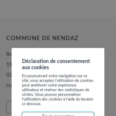
COMMUNE DE NENDAZ
Route de Nendaz 352
Déclaration de consentement
1996
Basse-Nendaz
aux cookies
027 289 56 00
En poursuivant votre navigation sur ce
site, vous acceptez l'utilisation de cookies
commune@nendaz.org
pour améliorer votre expérience
utilisateur et réaliser des statistiques de
visites. Vous pouvez personnaliser
l'utilisation des cookies à l'aide du bouton
ci-dessous.
FORMULAIRE DE CONTACT