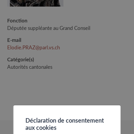
Fonction
Députée suppléante au Grand Conseil
E-mail
Elodie.PRAZ@parl.vs.ch
Catégorie(s)
Autorités cantonales
Déclaration de consentement
aux cookies