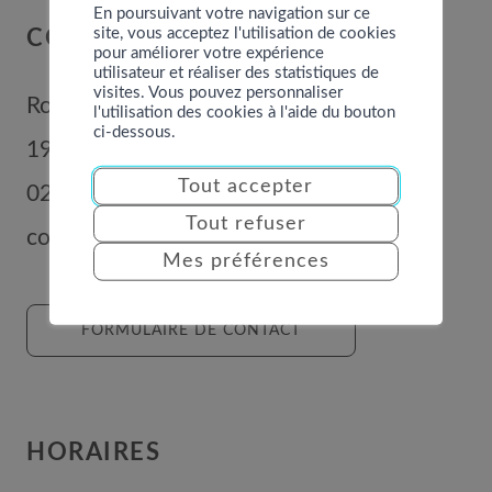
En poursuivant votre navigation sur ce
site, vous acceptez l'utilisation de cookies
COMMUNE DE NENDAZ
pour améliorer votre expérience
utilisateur et réaliser des statistiques de
visites. Vous pouvez personnaliser
Route de Nendaz 352
l'utilisation des cookies à l'aide du bouton
ci-dessous.
1996
Basse-Nendaz
Tout accepter
027 289 56 00
Tout refuser
commune@nendaz.org
Mes préférences
FORMULAIRE DE CONTACT
HORAIRES