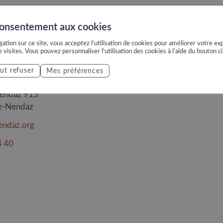
17h
consentement aux cookies
ation sur ce site, vous acceptez l'utilisation de cookies pour améliorer votre exp
e visites. Vous pouvez personnaliser l'utilisation des cookies à l'aide du bouton c
 du service sécurité
ut refuser
Mes préférences
tion communale de Nendaz
Nendaz 915
e-Nendaz
endaz.org
8 40