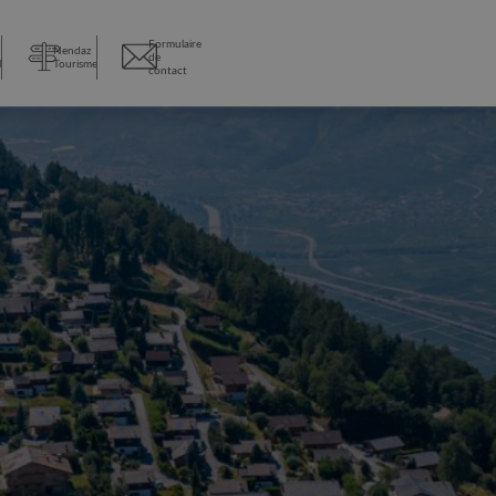
Formulaire
Nendaz
de
l
Tourisme
contact