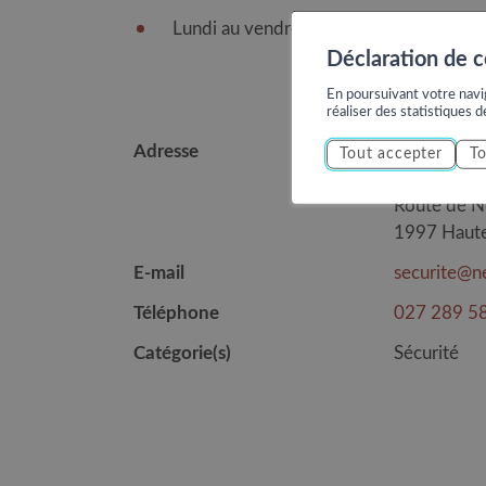
Lundi au vendredi : 9h à 12h et 14h à 
Déclaration de 
En poursuivant votre navig
réaliser des statistiques d
Adresse
Secrétariat
Tout accepter
To
Administra
Route de 
1997 Haut
E-mail
securite@n
Téléphone
027 289 5
Catégorie(s)
Sécurité