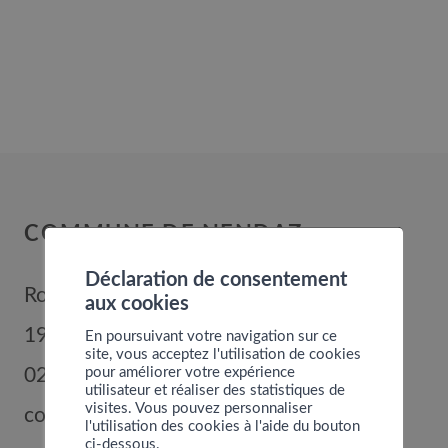
COMMUNE DE NENDAZ
Déclaration de consentement
Route de Nendaz 352
aux cookies
1996
Basse-Nendaz
En poursuivant votre navigation sur ce
site, vous acceptez l'utilisation de cookies
pour améliorer votre expérience
027 289 56 00
utilisateur et réaliser des statistiques de
visites. Vous pouvez personnaliser
commune@nendaz.org
l'utilisation des cookies à l'aide du bouton
ci-dessous.