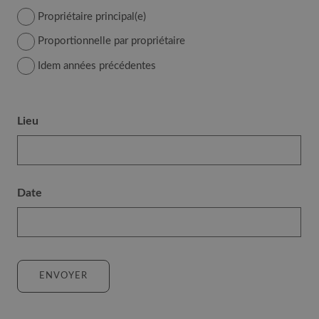
dessus
Propriétaire principal(e)
sont
conformes
Proportionnelle par propriétaire
à
Idem années précédentes
la
réalité
et
Lieu
que
tout
changement
sera
Date
communiqué
à
la
Commune
de
ENVOYER
Nendaz.