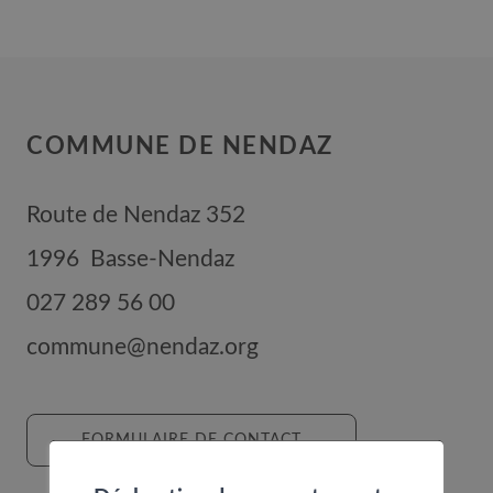
COMMUNE DE NENDAZ
Route de Nendaz 352
1996
Basse-Nendaz
027 289 56 00
commune@nendaz.org
FORMULAIRE DE CONTACT