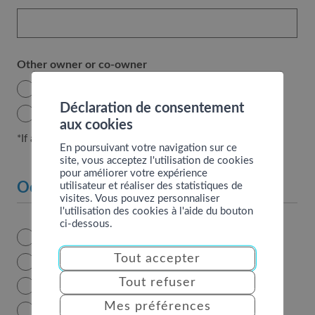
Other owner or co-owner
Yes
Déclaration de consentement
No
aux cookies
*If additional owner(s)
En poursuivant votre navigation sur ce
site, vous acceptez l'utilisation de cookies
pour améliorer votre expérience
utilisateur et réaliser des statistiques de
Occupation in 2023
visites. Vous pouvez personnaliser
l'utilisation des cookies à l'aide du bouton
ci-dessous.
occupation
Accomodation occupied personally
Tout accepter
Tourist rental
Tout refuser
Accomodation rented out
Mes préférences
Uninhabitable accomodation