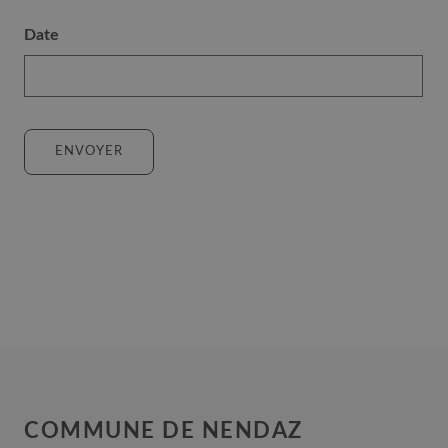
will
Date
be
communicated
to
the
municipality
ENVOYER
of
Nendaz.
COMMUNE DE NENDAZ