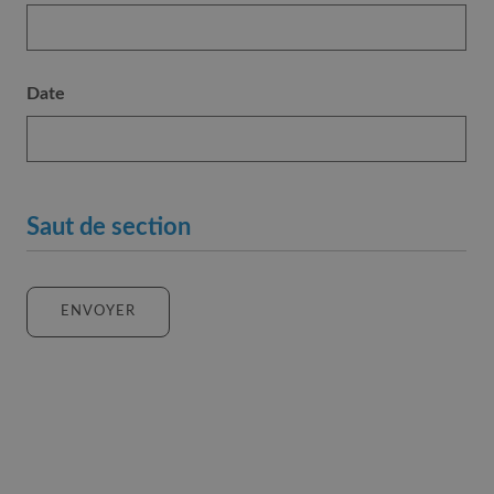
any
change
will
Date
be
communicated
to
the
municipality
Saut de section
of
Nendaz.
ENVOYER