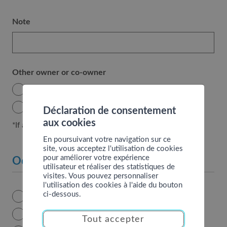
Note
Other owner or co-owner
Yes
No
Déclaration de consentement
aux cookies
*If additional owner(s)
En poursuivant votre navigation sur ce
site, vous acceptez l'utilisation de cookies
pour améliorer votre expérience
Occupation in 2024
utilisateur et réaliser des statistiques de
visites. Vous pouvez personnaliser
l'utilisation des cookies à l'aide du bouton
occupation
ci-dessous.
Accomodation occupied personally
Tourist rental
Tout accepter