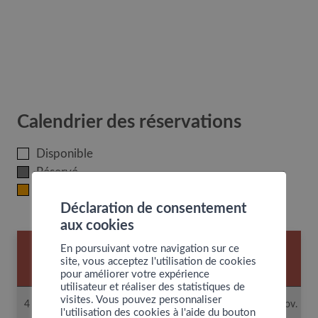
Calendrier des réservations
Disponible
Réservé
En attente de validation
Déclaration de consentement
aux cookies
Semaine du 4 au 10 novembre
En poursuivant votre navigation sur ce
site, vous acceptez l'utilisation de cookies
2024
pour améliorer votre expérience
utilisateur et réaliser des statistiques de
visites. Vous pouvez personnaliser
4 nov.
5 nov.
6 nov.
7 nov.
8 nov.
9 nov.
10 nov.
l'utilisation des cookies à l'aide du bouton