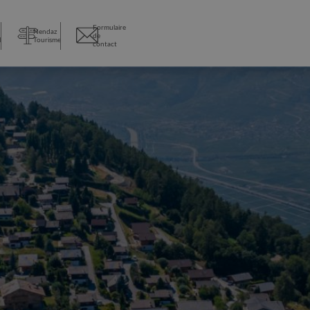
Formulaire
Nendaz
de
l
Tourisme
contact