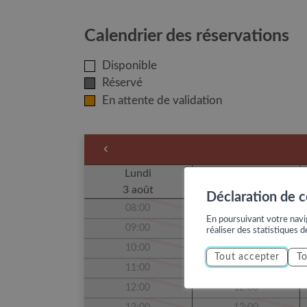
Calendrier des réservations
Disponible
Réservé
En attente de validation
Lundi
Mardi
3 août
4 août
Déclaration de 
08:00
08:00
En poursuivant votre navig
09:00
09:00
réaliser des statistiques d
10:00
10:00
Tout accepter
To
11:00
11:00
12:00
12:00