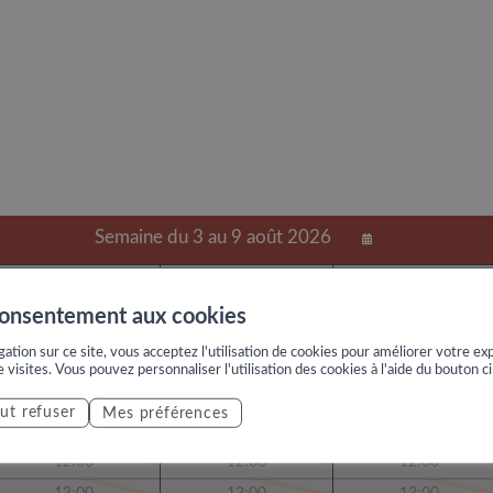
Semaine du 3 au 9 août 2026
Mercredi
Jeudi
Vendredi
5 août
6 août
7 août
consentement aux cookies
08:00
08:00
08:00
ation sur ce site, vous acceptez l'utilisation de cookies pour améliorer votre exp
09:00
09:00
09:00
e visites. Vous pouvez personnaliser l'utilisation des cookies à l'aide du bouton c
10:00
10:00
10:00
ut refuser
Mes préférences
11:00
11:00
11:00
12:00
12:00
12:00