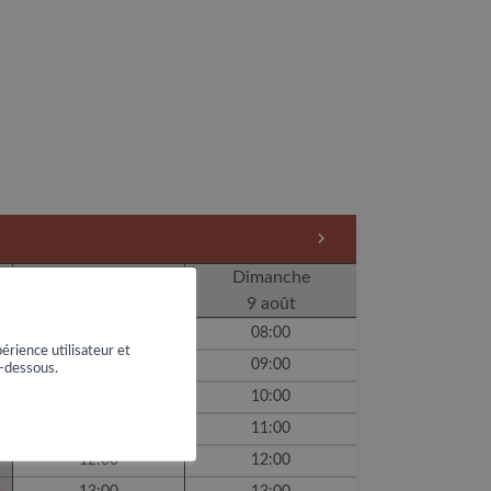
Samedi
Dimanche
8 août
9 août
08:00
08:00
érience utilisateur et
09:00
09:00
i-dessous.
10:00
10:00
11:00
11:00
12:00
12:00