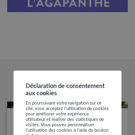
EN SAVOIR PLUS
Déclaration de consentement
aux cookies
En poursuivant votre navigation sur ce
site, vous acceptez l'utilisation de cookies
CHE DU P’TIT BEC
CRÈCHE-NUR
pour améliorer votre expérience
utilisateur et réaliser des statistiques de
CRÈC
visites. Vous pouvez personnaliser
CHE DU P’TIT BEC
G
l'utilisation des cookies à l'aide du bouton