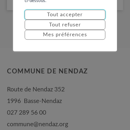
ci-dessous.
Tout accepter
Tout refuser
Mes préférences
COMMUNE DE NENDAZ
Route de Nendaz 352
1996
Basse-Nendaz
027 289 56 00
commune@nendaz.org