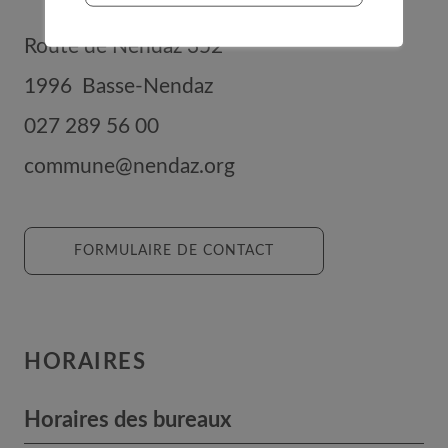
Route de Nendaz 352
1996
Basse-Nendaz
027 289 56 00
commune@nendaz.org
FORMULAIRE DE CONTACT
HORAIRES
Horaires des bureaux