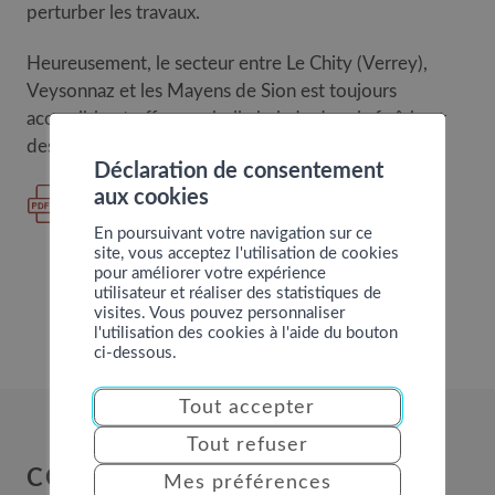
perturber les travaux.
Heureusement, le secteur entre Le Chity (Verrey),
Veysonnaz et les Mayens de Sion est toujours
accessible et offre une belle balade dans la fraîcheur
des magnifiques forêts du Cône de Thyon.
Déclaration de consentement
aux cookies
Communiqué de presse
En poursuivant votre navigation sur ce
site, vous acceptez l'utilisation de cookies
pour améliorer votre expérience
utilisateur et réaliser des statistiques de
visites. Vous pouvez personnaliser
l'utilisation des cookies à l'aide du bouton
ci-dessous.
Tout accepter
Tout refuser
COMMUNE DE NENDAZ
Mes préférences