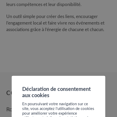
leurs compétences et leur disponibilité.
Un outil simple pour créer des liens, encourager
l’engagement local et faire vivre nos événements et
associations grâce à l’énergie de chacune et chacun.
Déclaration de consentement
COMMUNE DE NENDAZ
aux cookies
En poursuivant votre navigation sur ce
site, vous acceptez l'utilisation de cookies
Route de Nendaz 352
pour améliorer votre expérience