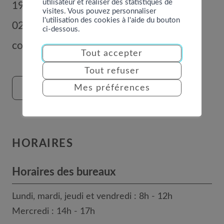
utilisateur et réaliser des statistiques de
1996
Basse-Nendaz
visites. Vous pouvez personnaliser
l'utilisation des cookies à l'aide du bouton
027 289 56 00
ci-dessous.
commune@nendaz.org
Tout accepter
Tout refuser
Mes préférences
FORMULAIRE DE CONTACT
HORAIRES
Horaires des bureaux
Lundi, mardi, jeudi et vendredi : 8h - 12h
Mercredi : 14h - 17h