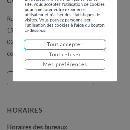
COMMUNE DE NENDAZ
site, vous acceptez l'utilisation de cookies
pour améliorer votre expérience
utilisateur et réaliser des statistiques de
Route de Nendaz 352
visites. Vous pouvez personnaliser
l'utilisation des cookies à l'aide du bouton
1996
Basse-Nendaz
ci-dessous.
027 289 56 00
Tout accepter
commune@nendaz.org
Tout refuser
Mes préférences
FORMULAIRE DE CONTACT
HORAIRES
Horaires des bureaux