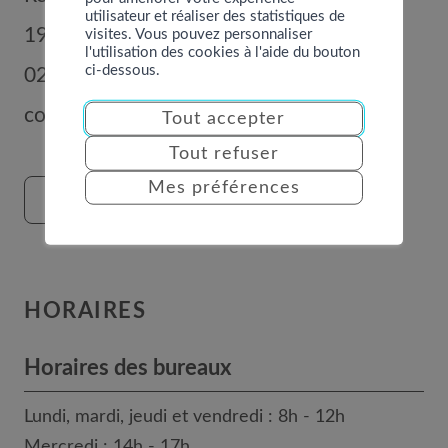
utilisateur et réaliser des statistiques de
1996
Basse-Nendaz
visites. Vous pouvez personnaliser
l'utilisation des cookies à l'aide du bouton
ci-dessous.
027 289 56 00
commune@nendaz.org
Tout accepter
Tout refuser
Mes préférences
FORMULAIRE DE CONTACT
HORAIRES
Horaires des bureaux
Lundi, mardi, jeudi et vendredi : 8h - 12h
Mercredi : 14h - 17h