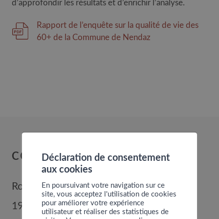
d’approfondir les résultats et d’enrichir l’analyse.
Rapport de l’enquête sur la qualité de vie des
60+ de la Commune de Nendaz
COMMUNE DE NENDAZ
Déclaration de consentement
aux cookies
En poursuivant votre navigation sur ce
Route de Nendaz 352
site, vous acceptez l'utilisation de cookies
pour améliorer votre expérience
1996
Basse-Nendaz
utilisateur et réaliser des statistiques de