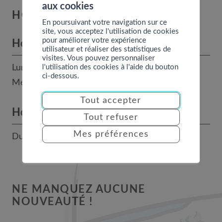
aux cookies
HORAIRES
En poursuivant votre navigation sur ce
site, vous acceptez l'utilisation de cookies
pour améliorer votre expérience
Horaires des bureaux
utilisateur et réaliser des statistiques de
visites. Vous pouvez personnaliser
l'utilisation des cookies à l'aide du bouton
Lundi, mardi, jeudi et vendredi : 8h - 12h
ci-dessous.
Mercredi : 14h - 17h
Tout accepter
Horaires téléphoniques
Tout refuser
Mes préférences
Du lundi au vendredi : 9h-12h / 14h-17h
NE MANQUEZ AUCUNE
NOUVEAUTÉ !