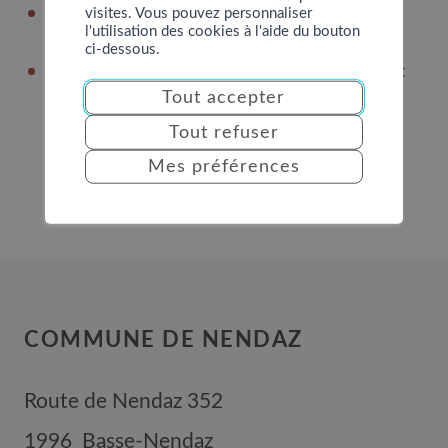
Les objets recyclables ou appartenant à autre
visites. Vous pouvez personnaliser
l'utilisation des cookies à l'aide du bouton
collecte (meuble en bois, étagère métallique)
ci-dessous.
Les contenants en plastique non vides portant
un symbole de danger =>
Déchets spéciaux
Tout accepter
Tout refuser
Mes préférences
COMMUNE DE NENDAZ
Route de Nendaz 352
1996
Basse-Nendaz