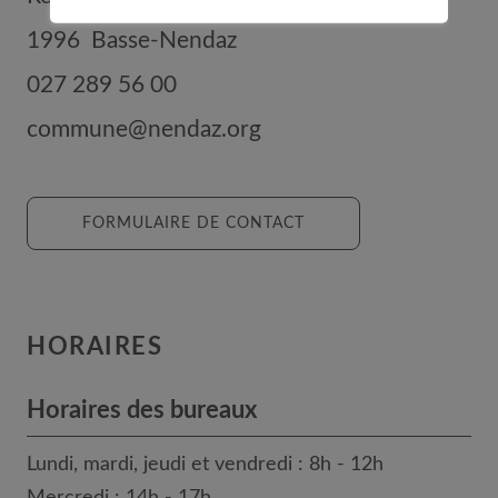
1996
Basse-Nendaz
027 289 56 00
commune@nendaz.org
FORMULAIRE DE CONTACT
HORAIRES
Horaires des bureaux
Lundi, mardi, jeudi et vendredi : 8h - 12h