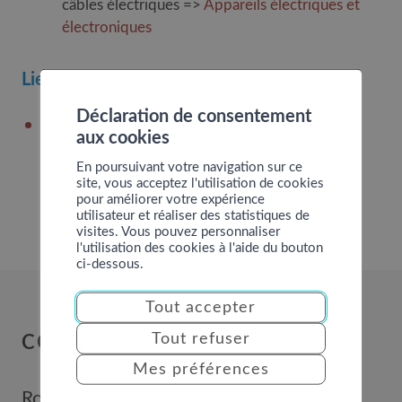
câbles électriques =>
Appareils électriques et
électroniques
Lien
Déclaration de consentement
Ferraille – Swiss Recycle
aux cookies
En poursuivant votre navigation sur ce
site, vous acceptez l'utilisation de cookies
pour améliorer votre expérience
utilisateur et réaliser des statistiques de
visites. Vous pouvez personnaliser
l'utilisation des cookies à l'aide du bouton
ci-dessous.
Tout accepter
Tout refuser
COMMUNE DE NENDAZ
Mes préférences
Route de Nendaz 352