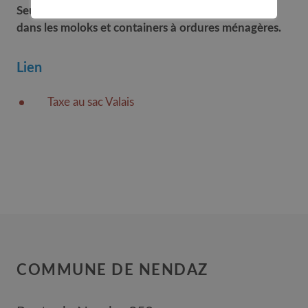
Seuls les sacs taxés, rouges et blancs, sont admis
dans les moloks et containers à ordures ménagères.
Lien
Taxe au sac
Valais
COMMUNE DE NENDAZ