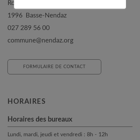
Route de Nendaz 352
1996
Basse-Nendaz
027 289 56 00
commune@nendaz.org
FORMULAIRE DE CONTACT
HORAIRES
Horaires des bureaux
Lundi, mardi, jeudi et vendredi : 8h - 12h