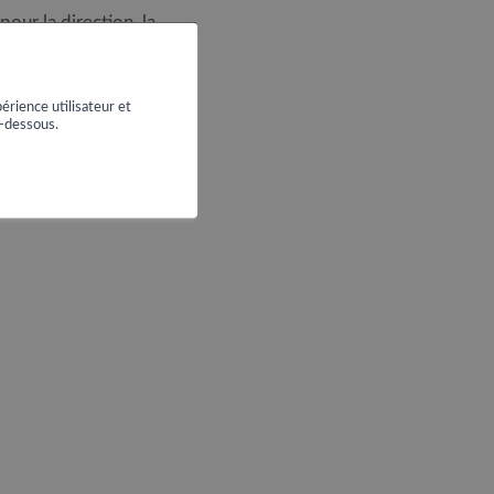
our la direction, la
érience utilisateur et
i-dessous.