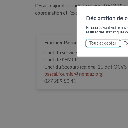
L’Etat-major de conduite régional (EMCR) est
coordination et l’exécution de mesures en ca
Déclaration de 
En poursuivant votre navig
réaliser des statistiques d
Fournier Pascal
Tout accepter
To
Chef du service sécurité
Chef de l’EMCR
Chef du Secours régional 10 de l’OCVS
pascal.fournier@nendaz.org
027 289 58 41