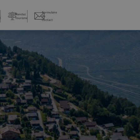
Formulaire
Nendaz
de
l
Tourisme
contact