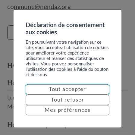
commune@nendaz.org
Déclaration de consentement
aux cookies
FORMULAIRE DE CONTACT
En poursuivant votre navigation sur ce
site, vous acceptez l'utilisation de cookies
pour améliorer votre expérience
utilisateur et réaliser des statistiques de
visites. Vous pouvez personnaliser
HORAIRES
l'utilisation des cookies à l'aide du bouton
ci-dessous.
Horaires des bureaux
Tout accepter
Lundi, mardi, jeudi et vendredi : 8h - 12h
Tout refuser
Mercredi : 14h - 17h
Mes préférences
Horaires téléphoniques