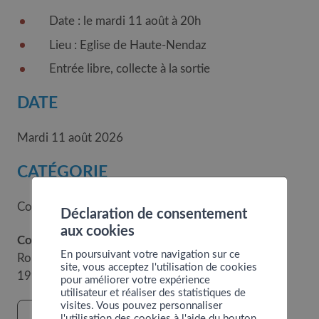
Date : le mardi 11 août à 20h
Lieu : Eglise de Haute-Nendaz
Entrée libre, collecte à la sortie
DATE
Mardi 11 août 2026
CATÉGORIE
Concerts
Déclaration de consentement
aux cookies
Contact
En poursuivant votre navigation sur ce
Route du Village 49
site, vous acceptez l'utilisation de cookies
1997
Haute-Nendaz
pour améliorer votre expérience
utilisateur et réaliser des statistiques de
visites. Vous pouvez personnaliser
l'utilisation des cookies à l'aide du bouton
VOIR LE SITE