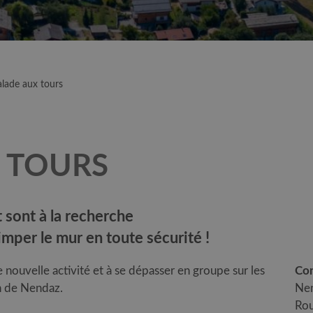
alade aux tours
 TOURS
t sont à la recherche
imper le mur en toute sécurité !
e nouvelle activité et à se dépasser en groupe sur les
Con
on de Nendaz.
Nen
Rou