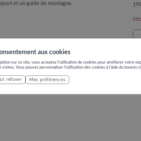
 sport et un guide de montagne.
19
inf
e 16h
consentement aux cookies
ation sur ce site, vous acceptez l'utilisation de cookies pour améliorer votre exp
e visites. Vous pouvez personnaliser l'utilisation des cookies à l'aide du bouton c
r les 4-8 ans (dès 3 ans avec l’accompagnement des
ut refuser
Mes préférences
vancé pour les 9-16 ans