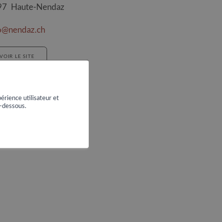
97
Haute-Nendaz
o@nendaz.ch
VOIR LE SITE
érience utilisateur et
i-dessous.