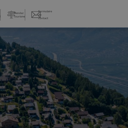
Formulaire
Nendaz
de
l
Tourisme
contact