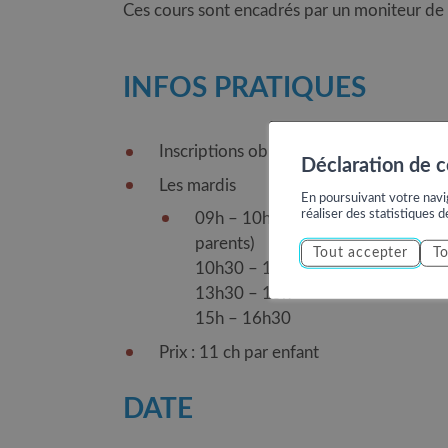
Ces cours sont encadrés par un moniteur de
INFOS PRATIQUES
Inscriptions obligatoires jusqu’à la veill
Déclaration de 
Les mardis
En poursuivant votre navig
réaliser des statistiques d
09h – 10h30 : niveau débutant pou
parents)
Tout accepter
To
10h30 – 12h : niveau débutant – a
13h30 – 15h
15h – 16h30
Prix : 11 ch par enfant
DATE