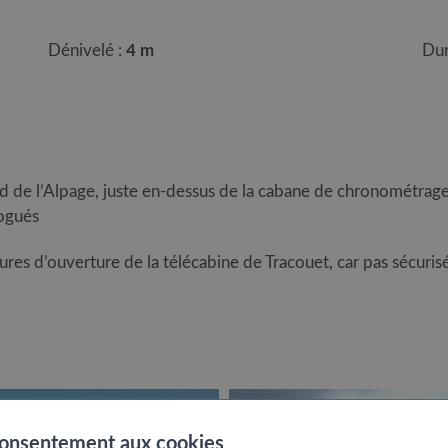
Dénivelé :
4 m
Dur
d de l’Alpage, juste en-dessus de la cabane de chronométrage.
logués
res d’ouverture de la télécabine de Tracouet, car pas sécurisé
consentement aux cookies