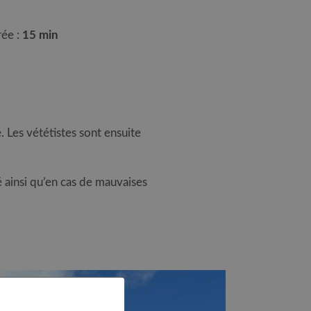
ée :
15 min
 Les vététistes sont ensuite
 ainsi qu’en cas de mauvaises