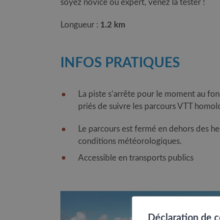
soyez novice ou expert, venez la tester !
Longueur :
1.2 km
INFOS PRATIQUES
La piste s’arrête pour le moment au fon
priés de suivre les parcours VTT homo
Le parcours est fermé en dehors des heu
conditions météorologiques.
Accessible en transports publics
Déclaration de 