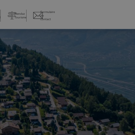
Formulaire
Nendaz
de
l
Tourisme
contact