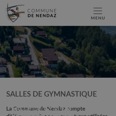
MENU
SALLES DE GYMNASTIQUE
SALLE DE GYM DU
La Commune de Nendaz compte
SALLE POLYVALENTE
SALLE DE GYM
LA BIOLETTE BASSE-
CYCLE
SALLE DE GYM