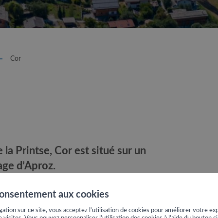
Cor
 la Printse, Cor est situé sur un
age d’Aproz.
 trouve dans une zone essentiellement agricole. Longtemps très 
consentement aux cookies
 qu’il soit relié par la route à Aproz, ce qui a redonné espoir à
ation sur ce site, vous acceptez l'utilisation de cookies pour améliorer votre exp
e visites. Vous pouvez personnaliser l'utilisation des cookies à l'aide du bouton c