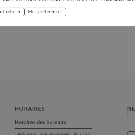
assant par Cor est classé parmi les parcours les plus difficiles
ut refuser
Mes préférences
ameau et Basse-Nendaz.
HORAIRES
NE
!
Horaires des bureaux
Lundi, mardi, jeudi et vendredi : 8h - 12h