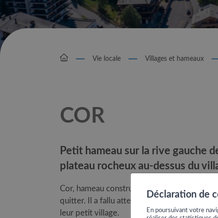
Vie locale
Villages et hameaux
COR
Petit hameau sur la rive gauche de
plateau rocheux au-dessus du vill
Cor, hameau construit sur un petit replat, se
Déclaration de 
quitter. Il a fallu attendre les années 60 pour
En poursuivant votre navig
leur petit village.
réaliser des statistiques d