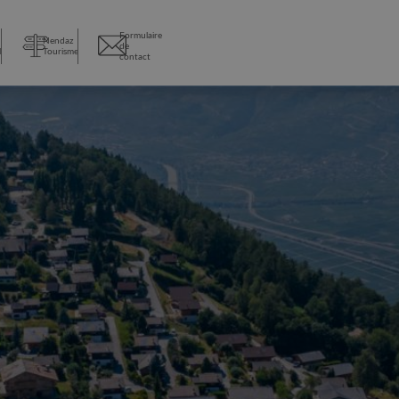
Formulaire
Nendaz
de
l
Tourisme
contact