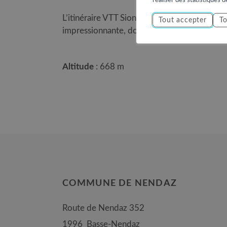
L’itinéraire VTT Sion – Basse-Nendaz – Sion p
Tout accepter
To
impressionnante, donnée à 50%, entre ce h
Altitude
: 668 m
COMMUNE DE NENDAZ
Route de Nendaz 352
1996
Basse-Nendaz