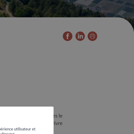
isolé, il voyait ses jeunes le
 ses habitants de voir survivre
érience utilisateur et
i-dessous.