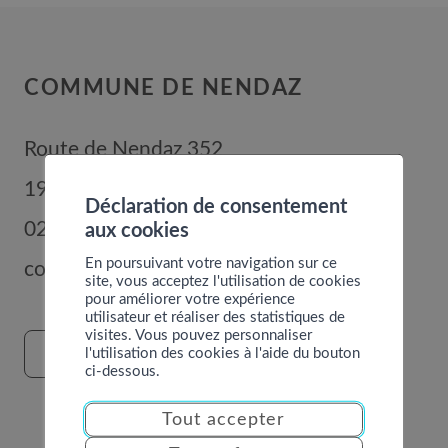
COMMUNE DE NENDAZ
Route de Nendaz 352
1996
Basse-Nendaz
Déclaration de consentement
027 289 56 00
aux cookies
En poursuivant votre navigation sur ce
commune@nendaz.org
site, vous acceptez l'utilisation de cookies
pour améliorer votre expérience
utilisateur et réaliser des statistiques de
visites. Vous pouvez personnaliser
l'utilisation des cookies à l'aide du bouton
FORMULAIRE DE CONTACT
ci-dessous.
Tout accepter