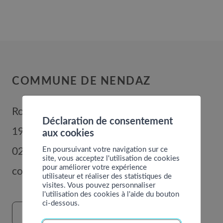
COMMUNE DE NENDAZ
Route de Nendaz 352
Déclaration de consentement
1996
Basse-Nendaz
aux cookies
En poursuivant votre navigation sur ce
027 289 56 00
site, vous acceptez l'utilisation de cookies
pour améliorer votre expérience
commune@nendaz.org
utilisateur et réaliser des statistiques de
visites. Vous pouvez personnaliser
l'utilisation des cookies à l'aide du bouton
ci-dessous.
FORMULAIRE DE CONTACT