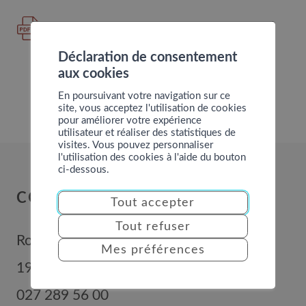
Comptes 2025 de la Municipalité
Déclaration de consentement
aux cookies
En poursuivant votre navigation sur ce
site, vous acceptez l'utilisation de cookies
pour améliorer votre expérience
utilisateur et réaliser des statistiques de
visites. Vous pouvez personnaliser
l'utilisation des cookies à l'aide du bouton
ci-dessous.
COMMUNE DE NENDAZ
Tout accepter
Tout refuser
Route de Nendaz 352
Mes préférences
1996
Basse-Nendaz
027 289 56 00