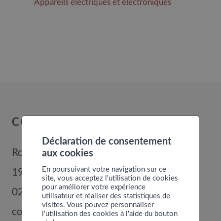
Ap
p
areils électriques et électroniques
COMMUNE DE NENDAZ
Déclaration de consentement
Route de Nendaz 352
aux cookies
En poursuivant votre navigation sur ce
1996
Basse-Nendaz
site, vous acceptez l'utilisation de cookies
pour améliorer votre expérience
027 289 56 00
utilisateur et réaliser des statistiques de
visites. Vous pouvez personnaliser
commune@nendaz.org
l'utilisation des cookies à l'aide du bouton