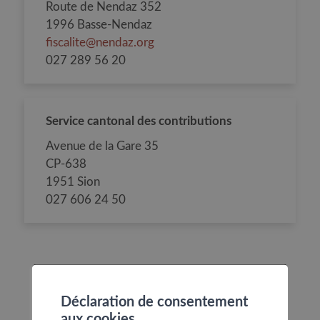
Route de Nendaz 352
1996 Basse-Nendaz
fiscalite@nendaz.org
027 289 56 20
Service cantonal des contributions
Avenue de la Gare 35
CP-638
1951 Sion
027 606 24 50
Déclaration de consentement
aux cookies