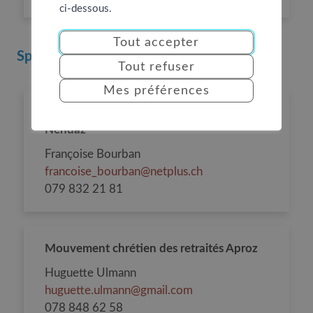
ci-dessous.
Tout accepter
Spiritualité
Tout refuser
Mes préférences
Mouvement chrétien des retraités Basse-
Nendaz
Françoise Bourban
francoise_bourban@netplus.ch
079 832 21 81
Mouvement chrétien des retraités Aproz
Huguette Ulmann
huguette.ulmann@gmail.com
078 848 62 58