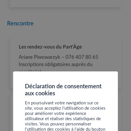
Rencontre
Les rendez-vous du Part’Âge
Ariane Piwowarzyk – 076 407 80 65
Inscriptions obligatoires auprès du
secrétariat
du Foyer Ma Vallée au 027 289 57 20
Déclaration de consentement
aux cookies
En poursuivant votre navigation sur ce
Anim-alliés – café rencontre
site, vous acceptez l'utilisation de cookies
pour améliorer votre expérience
Céline Bornet-Délèze
utilisateur et réaliser des statistiques de
anim.allies22@gmail.com
visites. Vous pouvez personnaliser
078 613 68 94
l'utilisation des cookies à l'aide du bouton